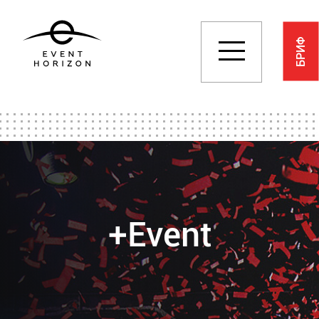
БРИФ
+Event