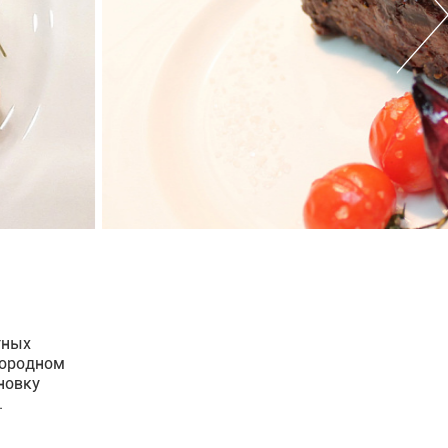
тных
городном
новку
.