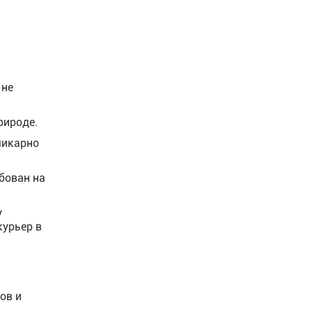
.
 не
рироде.
шикарно
бован на
у
курьер в
ов и