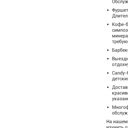
Обслуж
Фуршет 
Длител
Кофе-б
симпоз
минера
требую
Барбек
Выездн
отдохн
Candy-
детски
Достав
красив
указан
Многоф
обслуж
На нашем
изучить 