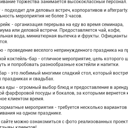
ивание торжества занимается высококлассный персонал.
- подходит для деловых встреч, корпоративов и afterparty
ьность мероприятия не более 3 часов.
рейк - организация перерыва на еду во время семинара,
иума или деловой встречи. Предоставляется чай, кофе,
льная вода, миниатюрная выпечка и фрукты. Официанты
тся.
ю - проведение веселого непринужденного праздника на п
ой коктейль-бар - отличное мероприятие, цель которого 
уть и попробовать разнообразные коктейли и напитки.
бар - это любимый многими сладкий стол, который востре
х праздниках и свадьбах.
ка еды - огромный выбор блюд и предоставление в аренд
ой фарфоровой посуды и бокалов, за которыми вернется 
ное клиентом время.
орматные мероприятия - требуется несколько вариантов
ивания на одном празднике.
 сайте можно ознакомиться с фото реализованных проект
отзывы клиентов!