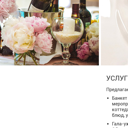
УСЛУ
Предлага
Банкет
меропр
коттед
блюд, 
Гала-у