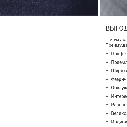
ВЫГО
Почему сл
Преимуще
Профес
Приемл
Широки
Феерич
Обслуж
Интере
Разноо
Велико
Индиви