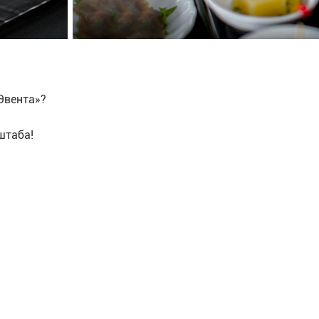
Эвента»?
штаба!